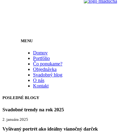
MENU
Domov
Portfólio
Čo ponukame?
Objednávka
Svadobný blog
O nás
Kontakt
POSLEDNÉ BLOGY
Svadobné trendy na rok 2025
2. januára 2025
Vyšívaný portrét ako ideálny vianočný darček