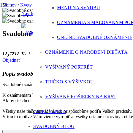
Domov
/
Kvety
/
Svadobné oznámenie zelená geometria
MENU NA SVADBU
Návrh svadobného oznámenia ZADARMO
OZNÁMENIA S MAĽOVANÝM PO
Svadobné oznámenie zelená geometria
ONLINE SVADOBNÉ OZNÁMENIE
0,90 €
/ svadobné oznámenie
OZNÁMENIE O NARODENÍ DIEŤAŤA
Objednať
VYŠÍVANÝ PORTRÉT
Popis svadobného oznámenia
TRIČKO S VÝŠIVKOU
Svadobné oznámenie zelená geometria je tlačené na kvalitnom papieri 
K oznámeniam Vám vieme ponúknuť aj obálky rôznych farieb.
VYŠÍVANÉ KOŠIEĽKY NA KRST
Ak by ste chceli aby boli vaše obálky jedinečné, vieme Vám k nim vy
Všetky naše tlačoviny Vám radi prispôsobíme podľa Vašich predstáv.
OBJEDNÁVKA
V tomto motíve Vám vieme vyrobiť aj všetky ostatné tlačoviny : eti
SVADOBNÝ BLOG