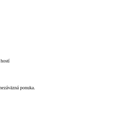
hostí
á nezáväzná ponuka.