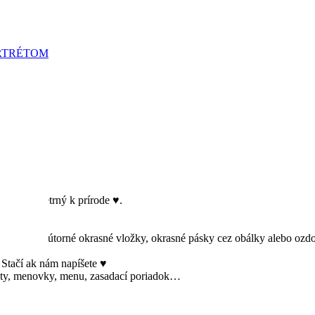
RTRÉTOM
ktorý je šetrný k prírode ♥.
robiť aj vnútorné okrasné vložky, okrasné pásky cez obálky alebo ozdo
 Stačí ak nám napíšete ♥
kety, menovky, menu, zasadací poriadok…