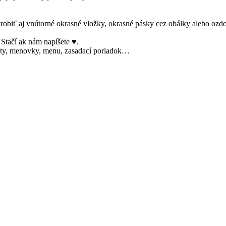
robiť aj vnútorné okrasné vložky, okrasné pásky cez obálky alebo ozdo
Stačí ak nám napíšete ♥.
kety, menovky, menu, zasadací poriadok…