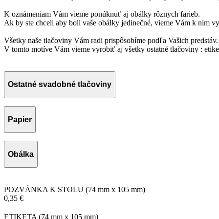
K oznámeniam Vám vieme ponúknuť aj obálky rôznych farieb.
Ak by ste chceli aby boli vaše obálky jedinečné, vieme Vám k nim vy
Všetky naše tlačoviny Vám radi prispôsobíme podľa Vašich predstáv. 
V tomto motíve Vám vieme vyrobiť aj všetky ostatné tlačoviny : eti
Ostatné svadobné tlačoviny
Papier
Obálka
POZVÁNKA K STOLU
(74 mm x 105 mm)
0,35 €
ETIKETA
(74 mm x 105 mm)