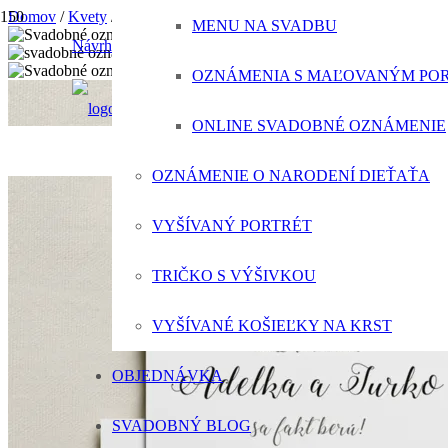
Domov
/
Kvety
/
Svadobné oznámenie Ježkove oči
MENU NA SVADBU
Návrh svadobného oznámenia ZADARMO
OZNÁMENIA S MAĽOVANÝM PO
ONLINE SVADOBNÉ OZNÁMENIE
OZNÁMENIE O NARODENÍ DIEŤAŤA
VYŠÍVANÝ PORTRÉT
TRIČKO S VÝŠIVKOU
VYŠÍVANÉ KOŠIEĽKY NA KRST
OBJEDNÁVKA
SVADOBNÝ BLOG