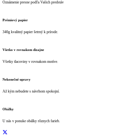
Oznámenie presne podľa Vašich predstáv
Prémiový papier
340g kvalitný papier šetrný k prírode.
Všetko v rovnakom dizajne
Všetky tlacoviny v rovnakom motíve.
Nekonečné upravy
Až kým nebudete s návrhom spokojní.
Obálky
U nás v ponuke obálky rôznych farieb.