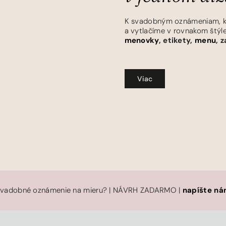
K svadobným oznámeniam, kto
a vytlačíme v rovnakom štýl
menovky
, etikety,
menu
, 
Viac
vadobné oznámenie na mieru? | NÁVRH ZADARMO |
napíšte n