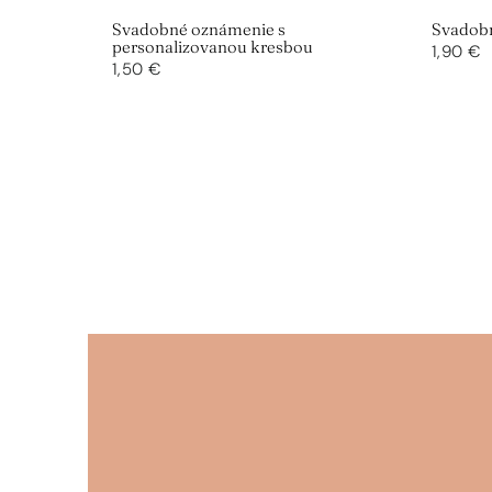
Svadobné oznámenie s
Svadob
personalizovanou kresbou
1,90 €
1,50 €