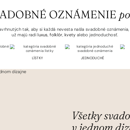
ADOBNÉ OZNÁMENIE
po
vrhnutých tak, aby si každá nevesta našla svadobné oznámenia, k
už majú radi
luxus
,
folklór
,
kvety
alebo jednoduchosť.
LÍSTKY
JEDNODUCHÉ
Všetky svado
v jednom diz