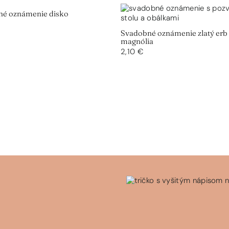
né oznámenie disko
Svadobné oznámenie zlatý erb
magnólia
2,10 €