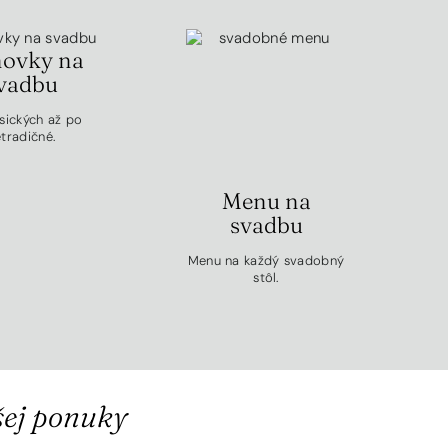
ovky na
vadbu
sických až po
tradičné.
Menu na
svadbu
Menu na každý svadobný
stôl.
šej ponuky