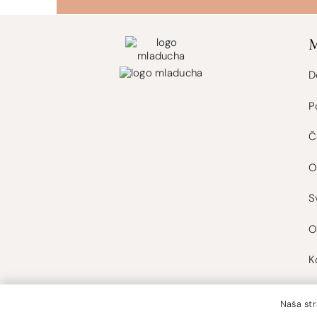
D
P
Č
O
S
O
K
Naša str
Mladucha 2025 ©