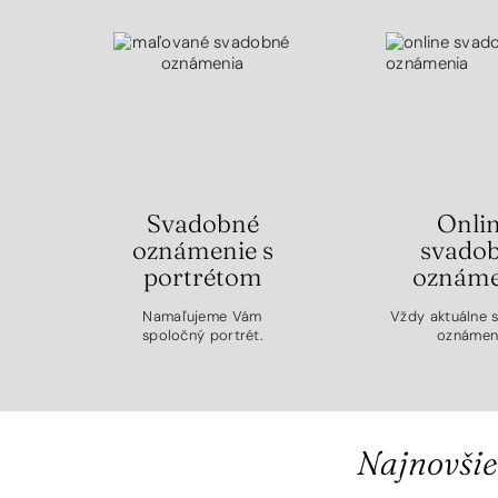
Svadobné
Onli
oznámenie s
svado
portrétom
oznáme
Namaľujeme Vám
Vždy aktuálne 
spoločný portrét.
oznámeni
Najnovšie