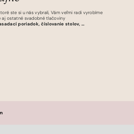
ré ste si u nás vybrali, Vám veľmi radi vyrobíme
e aj ostatné svadobné tlačoviny
zasadací poriadok, číslovanie stolov, …
ám