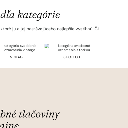
dľa kategórie
toré ju a jej nastávajúceho najlepšie vystihnú. Či
VINTAGE
S FOTKOU
FOLK
bné tlačoviny
ajne