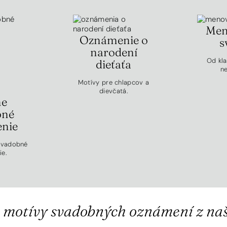
Men
Oznámenie o
s
narodení
Od kla
dieťaťa
ne
Motívy pre chlapcov a
dievčatá.
ne
bné
nie
svadobné
e.
 motívy svadobných oznámení z na