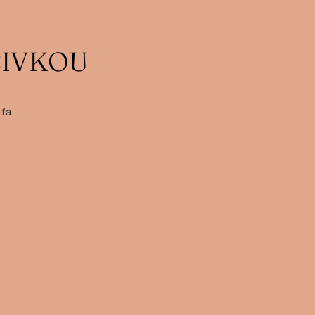
ŠIVKOU
aťa