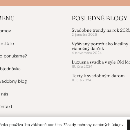
MENU
POSLEDNÉ BLOGY
Svadobné trendy na rok 202
omov
2. januára 2025
ortfólio
Vyšívaný portrét ako ideálny
vianočný darček
4. novembra 2024
o ponukame?
Luxusná svadba v šýle Old M
19. júla 2024
bjednávka
Texty k svadobným darom
11. júla 2024
vadobný blog
 nás
ontakt
ánka používa iba základné cookies.
Zásady ochrany osobných údajov
Nie sme platcovia dph.