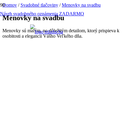
Domov
/
Svadobné tlačoviny
/
Menovky na svadbu
Návrh svadobného oznámenia ZADARMO
Menovky na svadbu
Menovky sú malým, no dôležitým detailom, ktorý prispieva k
osobitosti a elegancii Vášho Veľkého dňa.