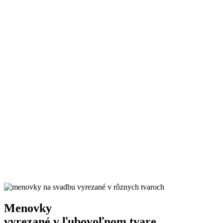
Menovky
vyrezané v ľubovoľnom tvare