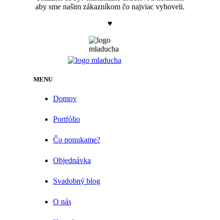
aby sme našim zákazníkom čo najviac vyhoveli.
♥
MENU
Domov
Portfólio
Čo ponukame?
Objednávka
Svadobný blog
O nás