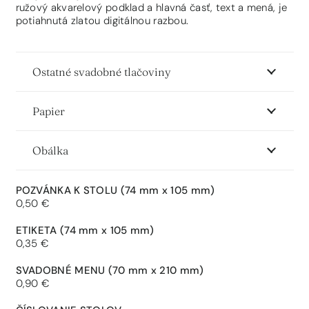
ružový akvarelový podklad a hlavná časť, text a mená, je
potiahnutá zlatou digitálnou razbou.
Ostatné svadobné tlačoviny
Papier
Obálka
POZVÁNKA K STOLU
(74 mm x 105 mm)
0,50 €
ETIKETA
(74 mm x 105 mm)
0,35 €
SVADOBNÉ MENU
(70 mm x 210 mm)
0,90 €