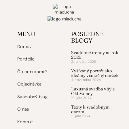
MENU
POSLEDNÉ
BLOGY
Domov
Svadobné trendy na rok
2025
Portfólio
2. januára 2025
Vyšívaný portrét ako
Čo ponukame?
ideálny vianočný darček
4. novembra 2024
Objednávka
Luxusná svadba v šýle
Old Money
Svadobný blog
19. júla 2024
Texty k svadobným
O nás
darom
11. júla 2024
Kontakt