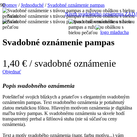
Domov
/
Jednoduché
/
Svadobné oznámenie pampas
Návrh svadobného oznámenia Z
Svadobné oznámenie pampas
1,40 €
/ svadobné oznámenie
Objednať
Popis svadobného oznámenia
Potešiteľné svojich blízkych a priateľov s elegantným svadobným
oznámením pampas. Text svadobného oznámenia je potiahnutý
zlatou metalickou fóliou. Hlavným motívom oznámenia je digitálna
maľba trávy pampas. K svadobnému oznámeniu sa skvele hodí
transparentný prebal a šifónová stuha (nie sú súčasťou ceny
oznámenia).
Text a motív svadobého oznámenia (napr. farbu motívu...) vám