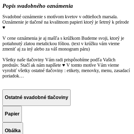
Popis svadobného oznámenia
Svadobné oznámenie s motívom kvetov v odtieňoch marsala.
Oznámenie je tlačené na kvalitnom papieri ktorý je šetrný k prírode
♥
V cene oznámenia je aj mašľa s krúžkom Budeme svoji, ktorý je
potiahnutý zlatou metalickou fóliou. (text v krúžku vám vieme
zmeniť aj za iný alebo za váš monogram páru)
Všetky naše tlačoviny Vám radi prispôsobíme podľa Vašich
predstáv. Stačí ak nám napíšete ♥ V tomto motíve Vám vieme
vyrobiť všetky ostatné tlačoviny : etikety, menovky, menu, zasadací
poriadok…
Ostatné svadobné tlačoviny
Papier
Obálka