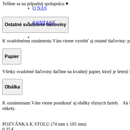
Tešíme sa na prípadnú spoluprácu ♥
O NÁS
KONTAKT
Ostatné svadobné tlačoviny
K svadobnému oznámeniu Vám vieme vyrobiť aj ostatné tlačoviny: p
Papier
Všetky svadobné tlačoviny tlačíme na kvalitný papier, ktorý je šetrný 
Obálka
K oznámeniam Vám vieme ponúknuť aj obálky rôznych farieb. Ak by s
etikety.
POZVÁNKA K STOLU
(74 mm x 105 mm)
0,35 €