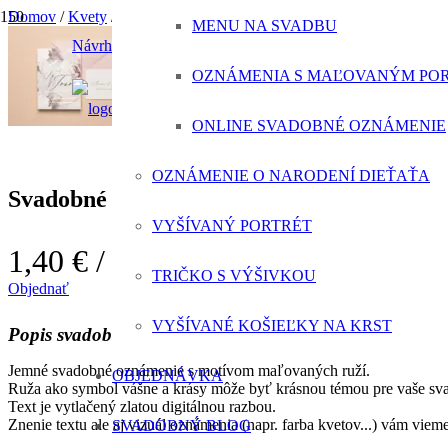
Domov
/
Kvety
/
Svadobné oznámenie maľované ruže
MENU NA SVADBU
Návrh svadobného oznámenia ZADARMO
OZNÁMENIA S MAĽOVANÝM PO
ONLINE SVADOBNÉ OZNÁMENIE
OZNÁMENIE O NARODENÍ DIEŤAŤA
Svadobné oznámenie maľované ruže
VYŠÍVANÝ PORTRÉT
1,40 €
/ svadobné oznámenie
TRIČKO S VÝŠIVKOU
Objednať
VYŠÍVANÉ KOŠIEĽKY NA KRST
Popis svadobného oznámenia
Jemné svadobné oznámenie s motívom maľovaných ruží.
OBJEDNÁVKA
Ruža ako symbol vášne a krásy môže byť krásnou témou pre vaše s
Text je vytlačený zlatou digitálnou razbou.
Znenie textu ale aj vizuál oznámenia (napr. farba kvetov...) vám vie
SVADOBNÝ BLOG