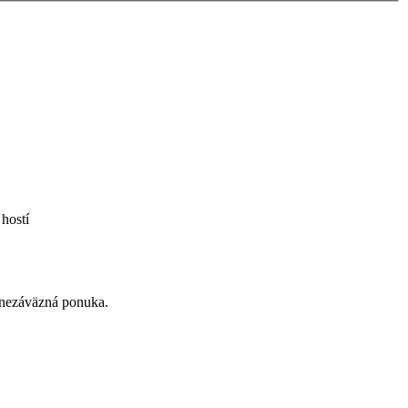
hostí
á nezáväzná ponuka.