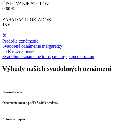
ČÍSLOVANIE STOLOV
0,60 €
ZASADACÍ PORIADOK
15 €
Predošlé oznámenie
Svadobné oznámenie margarétky
Ďalšie oznámenie
Svadobné oznámenie transparentný papier s fotkou
Výhody našich svadobných oznámení
Personalizácia
Oznámenie presne podľa Vašich predstáv
Prémiový papier