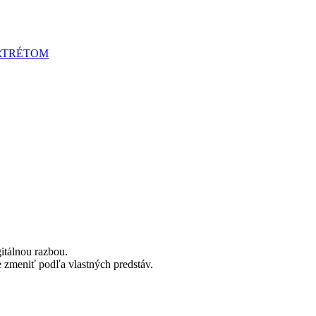
RTRÉTOM
gitálnou razbou.
me zmeniť podľa vlastných predstáv.