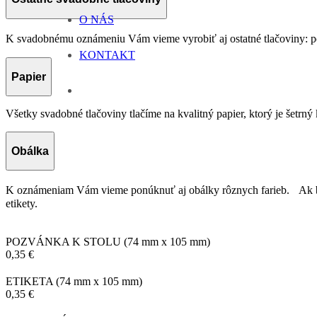
O NÁS
K svadobnému oznámeniu Vám vieme vyrobiť aj ostatné tlačoviny: p
KONTAKT
Papier
Všetky svadobné tlačoviny tlačíme na kvalitný papier, ktorý je šetrný 
Obálka
K oznámeniam Vám vieme ponúknuť aj obálky rôznych farieb. Ak by s
etikety.
POZVÁNKA K STOLU
(74 mm x 105 mm)
0,35 €
ETIKETA
(74 mm x 105 mm)
0,35 €