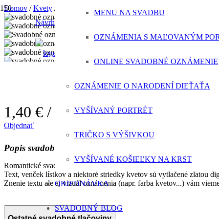
Domov
/
Kvety
/
Svadobné oznámenie divé ruže
MENU NA SVADBU
Návrh svadobného oznámenia ZADARMO
OZNÁMENIA S MAĽOVANÝM PO
ONLINE SVADOBNÉ OZNÁMENIE
Svadobné oznámenie divé ruže
OZNÁMENIE O NARODENÍ DIEŤAŤA
1,40 €
/ svadobné oznámenie
VYŠÍVANÝ PORTRÉT
Objednať
TRIČKO S VÝŠIVKOU
Popis svadobného oznámenia
VYŠÍVANÉ KOŠIEĽKY NA KRST
Romantické svadobné oznámenie s motívom divých ruží.
Text, venček lístkov a niektoré striedky kvetov sú vytlačené zlatou di
Znenie textu ale aj vizuál oznámenia (napr. farba kvetov...) vám vie
OBJEDNÁVKA
SVADOBNÝ BLOG
Ostatné svadobné tlačoviny