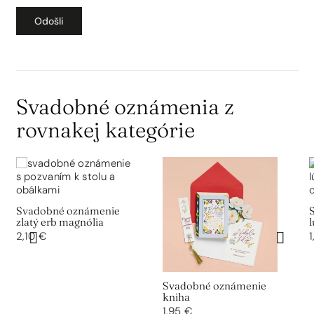
Svadobné oznámenia z
rovnakej kategórie
Svadobné oznámenie
zlatý erb magnólia
l
2,10 €
1
Svadobné oznámenie
kniha
1,95 €