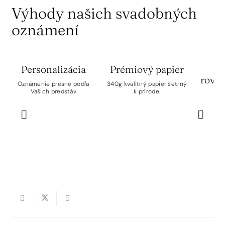
Výhody našich svadobných
oznámení
Personalizácia
Prémiový papier
rovn
Oznámenie presne podľa
340g kvalitný papier šetrný
Vašich predstáv
k prírode.
Vše
rov