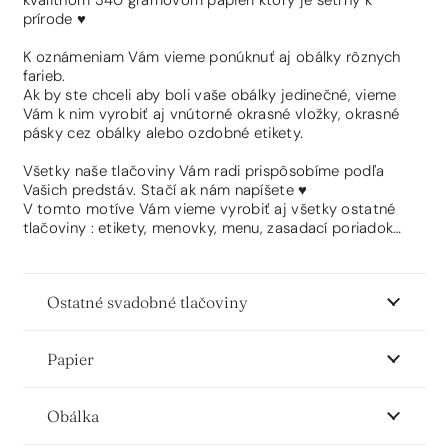
kvalitnom 340 gramovom papieri ktorý je šetrný k
prírode ♥
K oznámeniam Vám vieme ponúknuť aj obálky rôznych
farieb.
Ak by ste chceli aby boli vaše obálky jedinečné, vieme
Vám k nim vyrobiť aj vnútorné okrasné vložky, okrasné
pásky cez obálky alebo ozdobné etikety.
Všetky naše tlačoviny Vám radi prispôsobíme podľa
Vašich predstáv. Stačí ak nám napíšete ♥
V tomto motíve Vám vieme vyrobiť aj všetky ostatné
tlačoviny : etikety, menovky, menu, zasadací poriadok…
Ostatné svadobné tlačoviny
Papier
Obálka