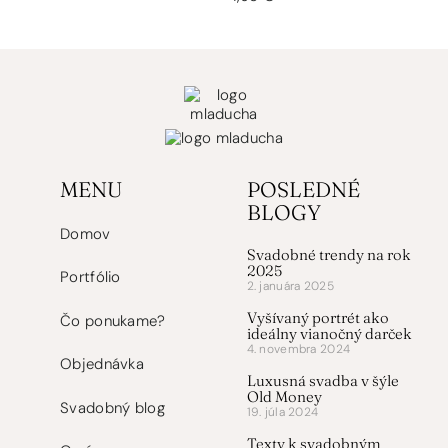
MENU
POSLEDNÉ
BLOGY
Domov
Svadobné trendy na rok
2025
Portfólio
2. januára 2025
Vyšívaný portrét ako
Čo ponukame?
ideálny vianočný darček
4. novembra 2024
Objednávka
Luxusná svadba v šýle
Old Money
Svadobný blog
19. júla 2024
Texty k svadobným