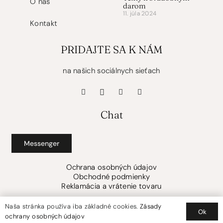
O nás
darom
11. júla 2024
Kontakt
PRIDAJTE SA K NÁM
na našich sociálnych sieťach
Chat
Messenger
Ochrana osobných údajov
Obchodné podmienky
Reklamácia a vrátenie tovaru
Naša stránka používa iba základné cookies.
Zásady
Ok
Mladucha 2025 ©
Nie sme platcovia dph.
ochrany osobných údajov