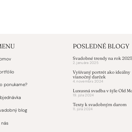
MENU
POSLEDNÉ BLOGY
Svadobné trendy na rok 202
omov
2. januára 2025
ortfólio
Vyšívaný portrét ako ideálny
vianočný darček
4. novembra 2024
o ponukame?
Luxusná svadba v šýle Old M
19. júla 2024
bjednávka
Texty k svadobným darom
11. júla 2024
vadobný blog
 nás