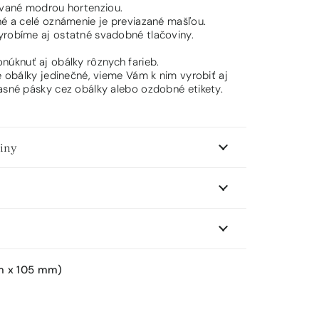
vané modrou hortenziou.
né a celé oznámenie je previazané mašľou.
yrobíme aj ostatné svadobné tlačoviny.
knuť aj obálky rôznych farieb.
še obálky jedinečné, vieme Vám k nim vyrobiť aj
asné pásky cez obálky alebo ozdobné etikety.
viny
m x 105 mm)