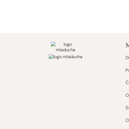
D
P
Č
O
S
O