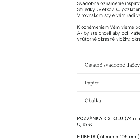
Svadobné oznámenie inšpiro
Striedky kvietkov sú pozlate
V rovnakom štýle vám radi v
K oznámeniam Vám vieme ponú
Ak by ste chceli aby boli va
vnútorné okrasné vložky, okr
Ostatné svadobné tlačo
Papier
Obálka
POZVÁNKA K STOLU
(74 m
0,35 €
ETIKETA
(74 mm x 105 mm)