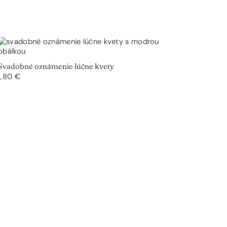
Svadobné oznámenie lúčne kvety
1,80 €
Svadobn