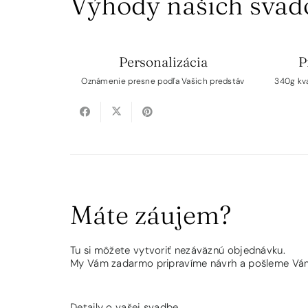
Výhody našich sva
Personalizácia
P
Oznámenie presne podľa Vašich predstáv
340g kva
Máte záujem?
Tu si môžete vytvoriť nezáväznú objednávku.
My Vám zadarmo pripravíme návrh a pošleme Vám
Detaily o vašej svadbe