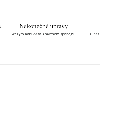
e
Nekonečné upravy
Obálk
Až kým nebudete s návrhom spokojní.
U nás v ponuke obálky r