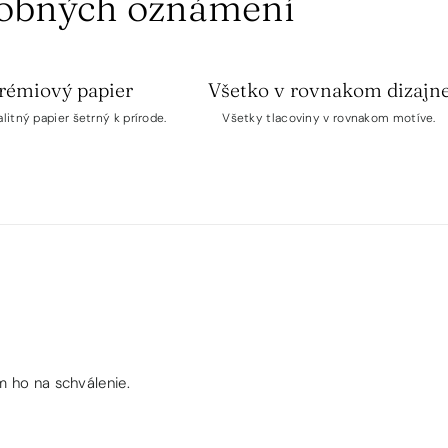
dobných oznámení
rémiový papier
Všetko v rovnakom dizajn
litný papier šetrný k prírode.
Všetky tlacoviny v rovnakom motíve.
 ho na schválenie.