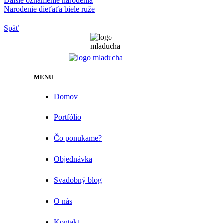
Ďalšie oznámenie narodenia
Narodenie dieťaťa biele ruže
Späť
MENU
Domov
Portfólio
Čo ponukame?
Objednávka
Svadobný blog
O nás
Kontakt