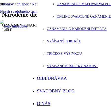
OZNÁMENIA S MAĽOVANÝM PO
Domov
/
chlapec
/
Narodenie dieťaťa gypsomilka
Návrh svadobného oznámenia ZADARMO
Narodenie dieťaťa gypsomilka
ONLINE SVADOBNÉ OZNÁMENIE
OZNÁMENIE NARODENIA
(A6)
OZNÁMENIE O NARODENÍ DIEŤAŤA
1,40 €
VYŠÍVANÝ PORTRÉT
TRIČKO S VÝŠIVKOU
VYŠÍVANÉ KOŠIEĽKY NA KRST
OBJEDNÁVKA
SVADOBNÝ BLOG
O NÁS