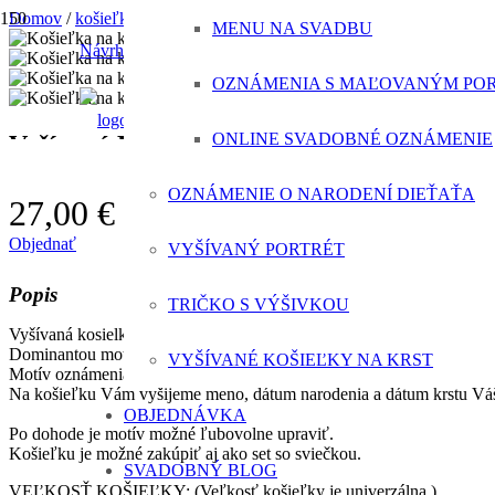
Domov
/
košieľky
/
Vyšívaná Košieľka na krst hory
MENU NA SVADBU
Návrh svadobného oznámenia ZADARMO
OZNÁMENIA S MAĽOVANÝM PO
ONLINE SVADOBNÉ OZNÁMENIE
Vyšívaná Košieľka na krst hory
OZNÁMENIE O NARODENÍ DIEŤAŤA
27,00 €
/ košieľka
Objednať
VYŠÍVANÝ PORTRÉT
Popis
TRIČKO S VÝŠIVKOU
Vyšívaná kosielka na krst hory pre tých, ktorí majú radi prírodu.
Dominantou motívu výšivky sú hory nad ktorými sa vznáša holubica.
VYŠÍVANÉ KOŠIEĽKY NA KRST
Motív oznámenia je vyšitý niťou v zlatom odtieni. Farbu nite je možn
Na košieľku Vám vyšijeme meno, dátum narodenia a dátum krstu Vášh
OBJEDNÁVKA
Po dohode je motív možné ľubovolne upraviť.
Košieľku je možné zakúpiť aj ako set so sviečkou.
SVADOBNÝ BLOG
VEĽKOSŤ KOŠIEĽKY:
(Veľkosť košieľky je univerzálna.)