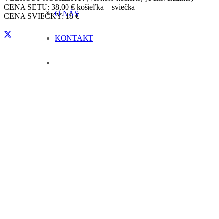
CENA SETU:
38,00 €
košieľka + sviečka
O NÁS
CENA SVIEČKY:
18 €
KONTAKT