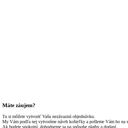
Máte záujem?
Tu si môžete vytvoriť Vašu nezávaznú objednávku.
My Vám podľa nej vytvoríme návrh košieľky a pošleme Vám ho na s
Ak budete spokojní, dohodneme sa na spôsobe platby a dodaní.