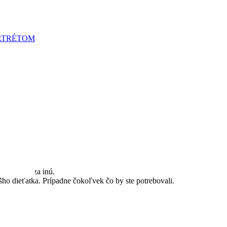
RTRÉTOM
é vymeniť za inú.
o dieťatka. Prípadne čokoľvek čo by ste potrebovali.